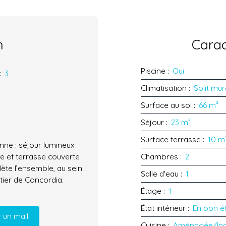
n
Carac
Piscine
:
Oui
:
3
Climatisation
:
Split mur
Surface au sol
:
66
m²
Séjour
:
23
m²
Surface terrasse
:
10
m
nne : séjour lumineux
e et terrasse couverte
Chambres
:
2
ète l’ensemble, au sein
Salle d'eau
:
1
tier de Concordia.
Étage
:
1
État intérieur
:
En bon é
 un mail
Cuisine
:
Aménagée/In