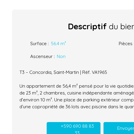
Descriptif
du bie
Surface
:
56.4
m²
Pièces
Ascenseur
:
Non
T3 – Concordia, Saint-Martin | Réf. VA1965
Un appartement de 56,4 m² pensé pour la vie quotidie
de 23 m², 2 chambres, cuisine indépendante aménagé
d’environ 10 m². Une place de parking extérieur compl
d’une copropriété de 36 lots avec piscine dans le quar
+590 690 88 83
Envoyer
33