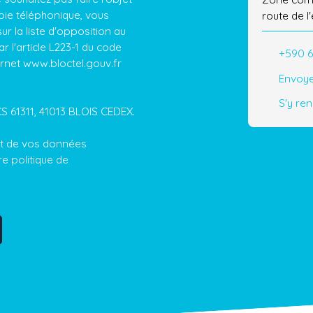
ie téléphonique, vous
route de 
r la liste d'opposition au
Saint-Mart
 l'article L223-1 du code
+590 6
ernet www.bloctel.gouv.fr
Envoye
S'y re
CS 61311, 41013 BLOIS CEDEX.
ent de vos données
tre
politique de