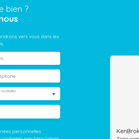
e bien ?
nous
iendrons vers vous dans les
s.
m
léphone
 souhaitez
KenBrok
nnées personnelles
ouhaitez pas faire l'objet
Zone comm