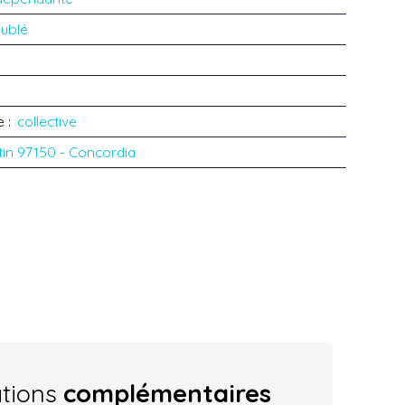
ublé
e
:
collective
tin 97150 - Concordia
ations
complémentaires