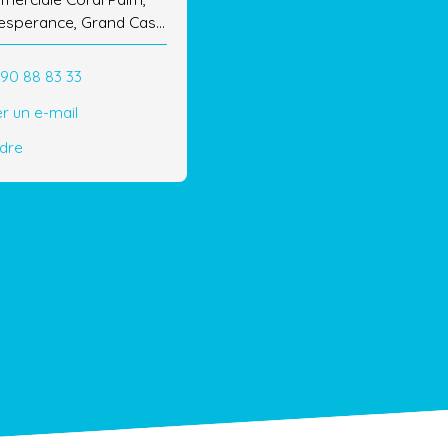
l'esperance, Grand Case
in
90 88 83 33
r un e-mail
ndre