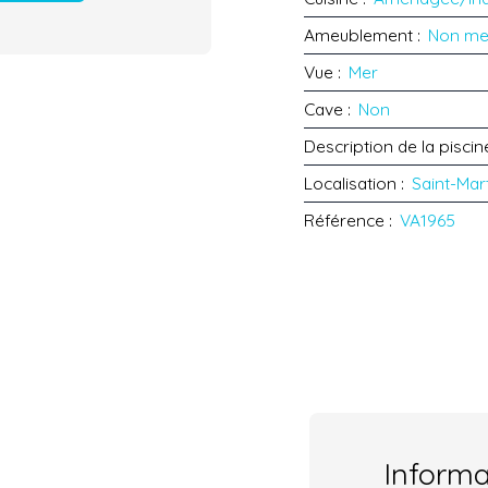
Ameublement
:
Non me
Vue
:
Mer
Cave
:
Non
Description de la piscin
Localisation
:
Saint-Mar
Référence
:
VA1965
Inform