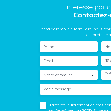
Intéressé par c
Contactez-
Merci de remplir le formulaire, nous rev
plus brefs délai
Prénom
No
Email
Té
Vous
Votre commune
-
Votre message
J'accepte le traitement de mes do
conformément au RGPD. Si vous ne s