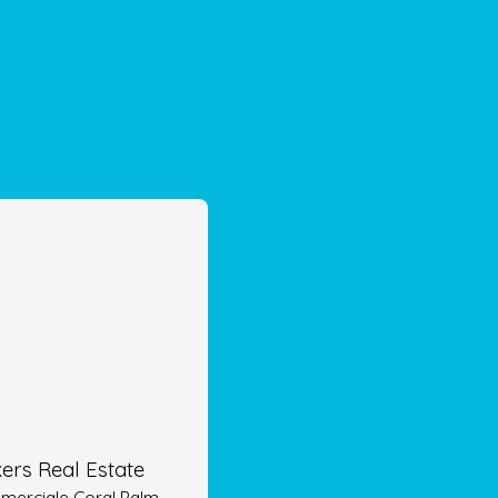
ers Real Estate
erciale Coral Palm,