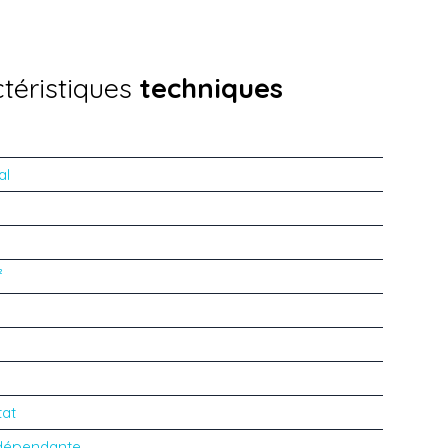
téristiques
techniques
al
²
tat
dépendante